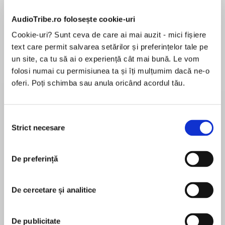
Elita de Argint (Elita
Diavolul se îmbracă de
Migdală
AudioTribe.ro folosește cookie-uri
de...
la...
Dani Francis
Lauren Weisberger
Sohn Won-pyung
Cookie-uri? Sunt ceva de care ai mai auzit - mici fișiere
text care permit salvarea setărilor și preferințelor tale pe
un site, ca tu să ai o experiență cât mai bună. Le vom
folosi numai cu permisiunea ta și îți mulțumim dacă ne-o
Despre
carte
oferi. Poți schimba sau anula oricând acordul tău.
Your Chinese Horoscope for Each and Every
Year is a helpful and informative guide on
Selecția
Chinese horoscopes. Built on the long-standing
Strict necesare
consimțământului
success of Your Chinese Horoscope, this new
book gives insights into each of the Chinese
MAI MULT
signs as well as special success tips to help
De preferință
În acest moment nu există recenzii
readers make the most of their sign.
pentru această carte
De cercetare și analitice
The book also contains inspirational quotes for
each sign as well as a section in each chapter
Neil Somerville
De publicitate