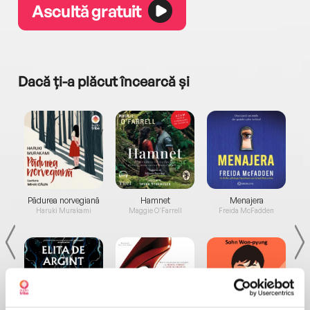
Ascultă gratuit
Dacă ți-a plăcut încearcă și
a...
Pădurea norvegiană
Hamnet
Menajera
I
Haruki Murakami
Maggie O'Farrell
Freida McFadden