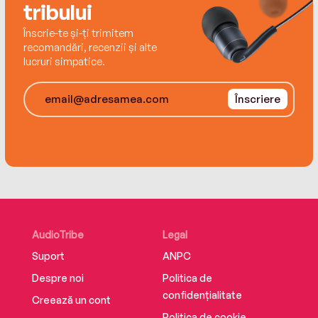
tribului
Înscrie-te și-ți trimitem
recomandări, recenzii și alte
lucruri simpatice.
Înscriere
AudioTribe
Legal
Suport
ANPC
Despre noi
Politica de
confidențialitate
Creează un cont
Politica de cookie