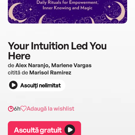
Your Intuition Led You
Here
de
Alex Naranjo, Marlene Vargas
citită de
Marisol Ramirez
Asculți nelimitat
6h
Adaugă la wishlist
Ascultă gratuit