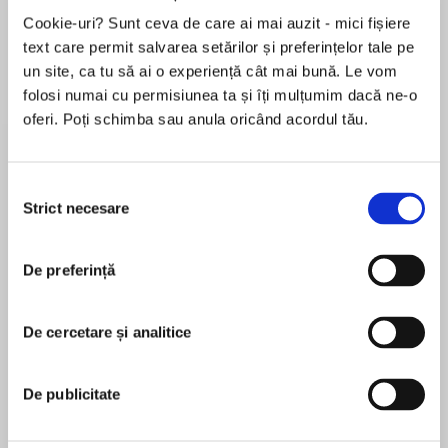
de...
la...
Dani Francis
Lauren Weisberger
Sohn Won-pyung
Cookie-uri? Sunt ceva de care ai mai auzit - mici fișiere
text care permit salvarea setărilor și preferințelor tale pe
un site, ca tu să ai o experiență cât mai bună. Le vom
folosi numai cu permisiunea ta și îți mulțumim dacă ne-o
Despre
carte
oferi. Poți schimba sau anula oricând acordul tău.
Are you curious about magic, but don’t know
where to begin?
Selecția
Strict necesare
consimțământului
YourIntuitionLed You Here isa beginner’s guide
to using everyday tools to create magical
De preferință
MAI MULT
results. From essential oils and herbs to crystals
În acest moment nu există recenzii
and candles, Alex Naranjo and Marlene Vargas –
pentru această carte
founders of the metaphysical boutiqueHouse
De cercetare și analitice
ofIntuition– share everything you need to
Alex Naranjo
harness the magic that lies within. Tracing their
own awakening to magical forces, Alex and
De publicitate
Marlene will teach you: