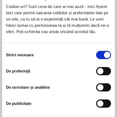
Cookie-uri? Sunt ceva de care ai mai auzit - mici fișiere
text care permit salvarea setărilor și preferințelor tale pe
un site, ca tu să ai o experiență cât mai bună. Le vom
Despre
carte
folosi numai cu permisiunea ta și îți mulțumim dacă ne-o
A groundbreaking exposé of the hidden truths
oferi. Poți schimba sau anula oricând acordul tău.
of electropollution, Zapped is the first
comprehensive, step-by-step guide to
Selecția
counteracting the invisible hazards of everyday
Strict necesare
consimțământului
electromagnetic exposure. Award-winning
MAI MULT
author, nutritionist, and First for Women
În acest moment nu există recenzii
magazine columnist Ann Louise Gittleman
De preferință
pentru această carte
combines the best of energy medicine with the
latest scientific research in a user-friendly
Ann Louise Gittleman
De cercetare și analitice
powerhouse designed to safeguard you and
your family. Following her New York Times
bestselling books on weight loss (The Fat Flush
Ann Louise Gittlemanis an award-winning author
De publicitate
Plan; Fat Flush for Life) and perimenopause
of thirty books and a highly respected health
(Before the Change), Gittleman offers another