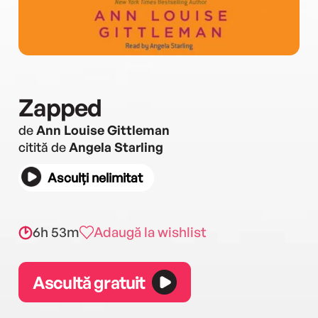
Zapped
de
Ann Louise Gittleman
citită de
Angela Starling
Asculți nelimitat
6h 53m
Adaugă la wishlist
Ascultă gratuit