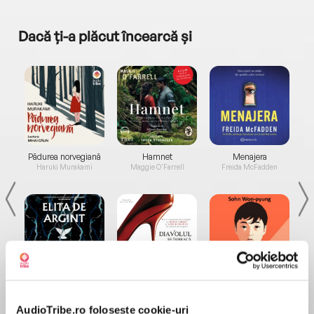
Dacă ți-a plăcut încearcă și
a...
Pădurea norvegiană
Hamnet
Menajera
I
Haruki Murakami
Maggie O'Farrell
Freida McFadden
Elita de Argint (Elita
Diavolul se îmbracă de
Migdală
de...
la...
Dani Francis
Lauren Weisberger
Sohn Won-pyung
AudioTribe.ro folosește cookie-uri