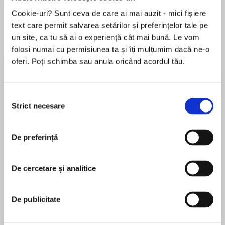
Cookie-uri? Sunt ceva de care ai mai auzit - mici fișiere
Elita de Argint (Elita
Diavolul se îmbracă de
Migdală
de...
la...
Dani Francis
Lauren Weisberger
Sohn Won-pyung
text care permit salvarea setărilor și preferințelor tale pe
un site, ca tu să ai o experiență cât mai bună. Le vom
folosi numai cu permisiunea ta și îți mulțumim dacă ne-o
oferi. Poți schimba sau anula oricând acordul tău.
Despre
carte
Zefirul este o culegere de schițe și nuvele
Selecția
Strict necesare
despre zilele celui de-Al Doilea Război Mondial,
consimțământului
de o extraordinară delicatețe, în care abundă
personaje sensibile, dar care însă acționează cu
De preferință
hotărâre atunci când este nevoie și care își
MAI MULT
arată, în acele momente, trăsăturile de caracter
În acest moment nu există recenzii
excepționale. Acestora li se adaugă câteva
De cercetare și analitice
pentru această carte
însemnări și reportaje dedicate Armatei
Române a anilor ’50.
De publicitate
Editura Publisol
ISBN 9786060980407
Haralamb Zincă