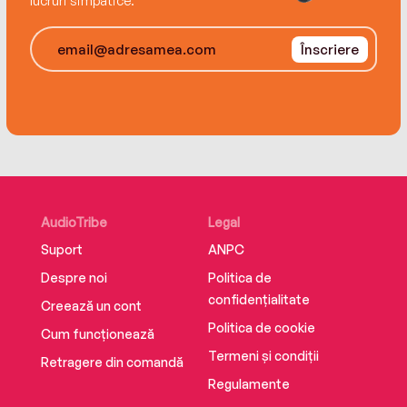
lucruri simpatice.
murit, după o lungă suferință, la București, pe 24
decembrie 2008.
Înscriere
AudioTribe
Legal
Suport
ANPC
Despre noi
Politica de
confidențialitate
Creează un cont
Politica de cookie
Cum funcționează
Termeni și condiții
Retragere din comandă
Regulamente