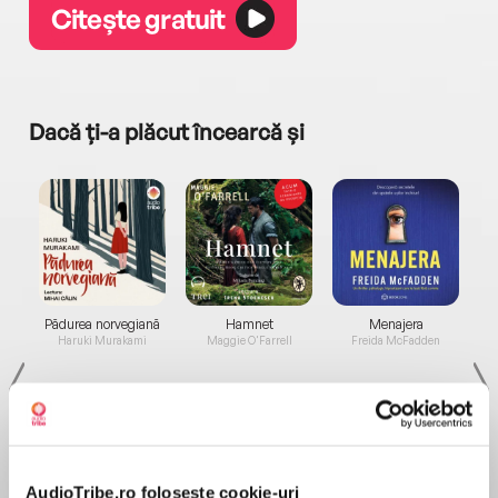
Citește gratuit
Dacă ți-a plăcut încearcă și
a...
Pădurea norvegiană
Hamnet
Menajera
I
Haruki Murakami
Maggie O'Farrell
Freida McFadden
AudioTribe.ro folosește cookie-uri