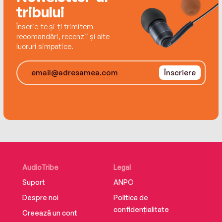
tribului
Înscrie-te și-ți trimitem
recomandări, recenzii și alte
lucruri simpatice.
Înscriere
AudioTribe
Legal
Suport
ANPC
Despre noi
Politica de
confidențialitate
Creează un cont