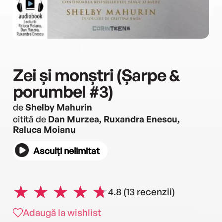
Zei și monștri (Șarpe &
porumbel #3)
de
Shelby Mahurin
citită de
Dan Murzea, Ruxandra Enescu,
Raluca Moianu
Asculți nelimitat
4.8
(13 recenzii)
Adaugă la wishlist