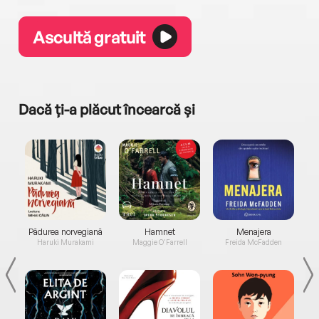
Ascultă gratuit
Dacă ți-a plăcut încearcă și
a...
Pădurea norvegiană
Hamnet
Menajera
I
Haruki Murakami
Maggie O'Farrell
Freida McFadden