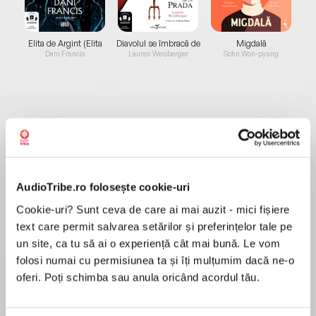
Elita de Argint (Elita
Diavolul se îmbracă de
Migdală
de...
la...
Dani Francis
Lauren Weisberger
Sohn Won-pyung
Despre
carte
DOI ÎNDRĂGOSTIȚI CONDAMNAȚI, UNIȚI DE
SOARTĂ SAU DE DIVINITATE
AudioTribe.ro folosește cookie-uri
Lou și-a petrecut întreaga viață fugind. Acum,
după o lovitură devastatoare din partea lui
Cookie-uri? Sunt ceva de care ai mai auzit - mici fișiere
Morgane, a sosit vremea să-și revendice ceea
text care permit salvarea setărilor și preferințelor tale pe
MAI MULT
ce-i aparține de drept.
un site, ca tu să ai o experiență cât mai bună. Le vom
Recenzii
DE VIAȚĂ ȘI DE MOARTE
folosi numai cu permisiunea ta și îți mulțumim dacă ne-o
Dar nu mai e acea Lou pe care o cunosc prietenii
oferi. Poți schimba sau anula oricând acordul tău.
săi. Nu mai e acea Lou care a cucerit inima unui
Excepțională carte!
Vânător. Un întuneric i-a luat trupul în stăpânire,