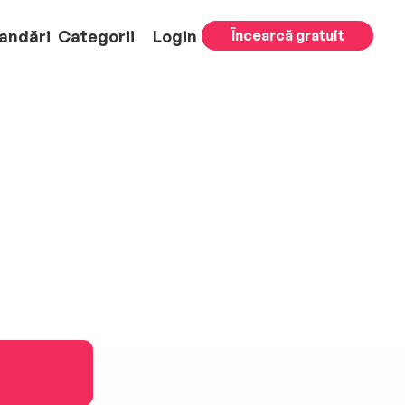
andări
Categorii
Login
Încearcă gratuit