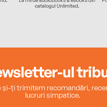
catalogul Unlimited.
wsletter-ul tribu
e și-ți trimitem recomandări, recenz
lucruri simpatice.