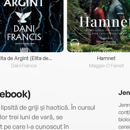
lita de Argint (Elita de...
Hamnet
Dani Francis
Maggie O'Farrell
(ebook)
Jen
Jenny
psită de griji și haotică. În cursul
conți
or trei luni de vară, se
biolo
 pe care l-a cunoscut în
cana