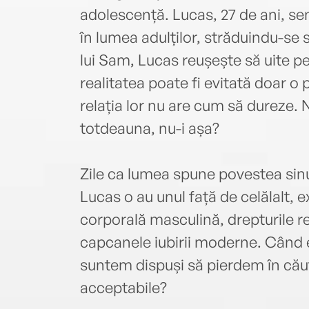
adolescență. Lucas, 27 de ani, se
în lumea adulților, străduindu-se s
lui Sam, Lucas reușește să uite pen
realitatea poate fi evitată doar o 
relația lor nu are cum să dureze. 
totdeauna, nu-i așa?
Zile ca lumea spune povestea sinu
Lucas o au unul față de celălalt,
corporală masculină, drepturile r
capcanele iubirii moderne. Când e
suntem dispuși să pierdem în căut
acceptabile?