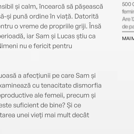
500 
nsibil și calm, încearcă să pășească
femin
ă-și pună ordine în viață. Datorită
Are 1
tru o vreme de propriile griji. Însă
de pa
The M
perioadă, iar Sam și Lucas știu ca
MAI 
Nimeni nu e fericit pentru
oasă a afecțiunii pe care Sam și
 examinează cu tenacitate dismorfia
eproductive ale femeii, precum și
ste suficient de bine? Și ce
area unei vieți mai mult decât