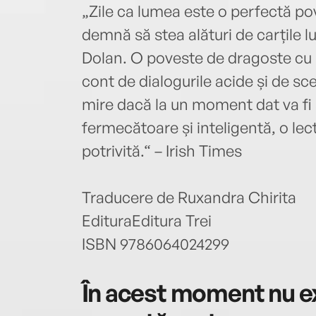
„Zile ca lumea este o perfectă po
demnă să stea alături de carțile lu
Dolan. O poveste de dragoste cu 
cont de dialogurile acide și de sc
mire dacă la un moment dat va fi
fermecătoare și inteligentă, o le
potrivită.“ – Irish Times
Traducere de Ruxandra Chirita
EdituraEditura Trei
ISBN 9786064024299
În acest moment nu ex