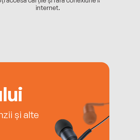
internet.
lui
ii și alte