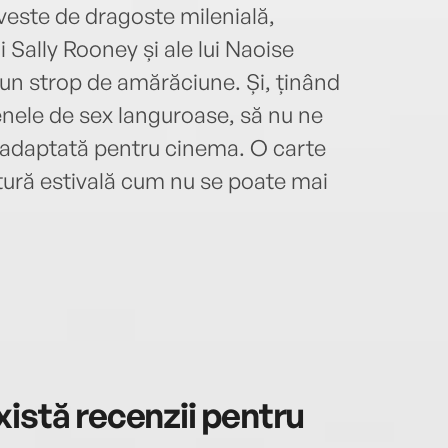
veste de dragoste milenială,
i Sally Rooney și ale lui Naoise
un strop de amărăciune. Și, ținând
enele de sex languroase, să nu ne
 adaptată pentru cinema. O carte
ctură estivală cum nu se poate mai
istă recenzii pentru