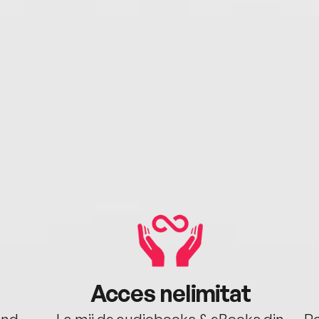
Acces nelimitat
ând.
La mii de audiobooks & eBooks din
Po