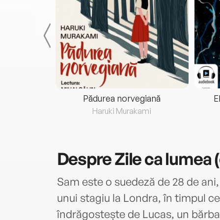
eria...
Pădurea norvegiană
E
ris
Haruki Murakami
Despre
Zile ca lumea 
Sam este o suedeză de 28 de ani, li
unui stagiu la Londra, în timpul cel
îndrăgostește de Lucas, un bărbat