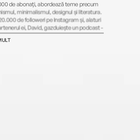
000 de abonați, abordează teme precum
ismul, minimalismul, designul și literatura.
20.000 de followeri pe Instagram și, alaturi
rtenerul ei, David, gazduiește un podcast -
ustrads - despre cultura pop.
MULT