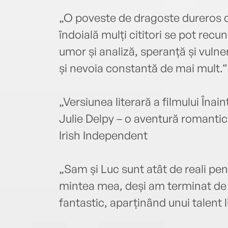
„O poveste de dragoste dureros 
îndoială mulți cititori se pot recu
umor și analiză, speranță și vulner
și nevoia constantă de mai mult.
„Versiunea literară a filmului Înai
Julie Delpy – o aventură romantic
Irish Independent
„Sam și Luc sunt atât de reali pen
mintea mea, deși am terminat de
fantastic, aparținând unui talent l