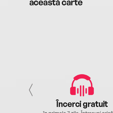
această carte
cu tine
Încerci gratuit
oriunde ești.
în primele 7 zile. Întrerupi oric