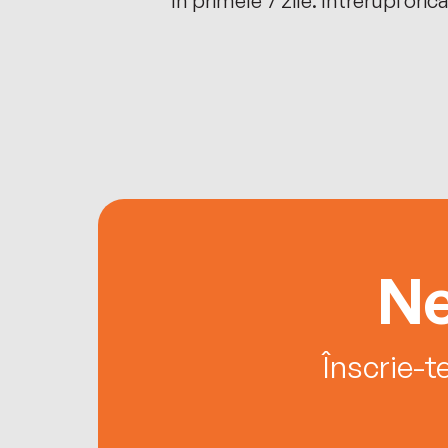
Ne
Înscrie-t