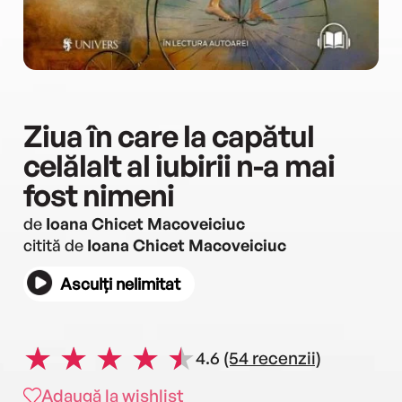
Ziua în care la capătul
celălalt al iubirii n-a mai
fost nimeni
de
Ioana Chicet Macoveiciuc
citită de
Ioana Chicet Macoveiciuc
Asculți nelimitat
4.6
(54 recenzii)
Adaugă la wishlist