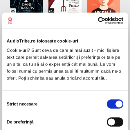
Elita de Argint (Elita
Diavolul se îmbracă de
Migdală
de...
la...
Dani Francis
Lauren Weisberger
Sohn Won-pyung
AudioTribe.ro folosește cookie-uri
Cookie-uri? Sunt ceva de care ai mai auzit - mici fișiere
Despre
carte
text care permit salvarea setărilor și preferințelor tale pe
un site, ca tu să ai o experiență cât mai bună. Le vom
"Ea preferă să-l citească pe Dostoievski și să
folosi numai cu permisiunea ta și îți mulțumim dacă ne-o
bea ceai într-o sâmbătă seara decât să meargă
oferi. Poți schimba sau anula oricând acordul tău.
la club, el știe să facă poze alb-negru în care
soarele apus arată mai strălucitor decât în
tablouri. Dragostea lor este un dans tăcut, cu
Selecția
MAI MULT
momente pline în care totul se potrivește
Strict necesare
consimțământului
Recenzii
perfect, apoi cu zile tulburătoare, când nu se
suportă. O despărțire prematură, o așteptare
De preferință
neliniștită, căutări de-a lungul anilor, întâlniri
Unii oameni nu merită să iubească, iar alții nu