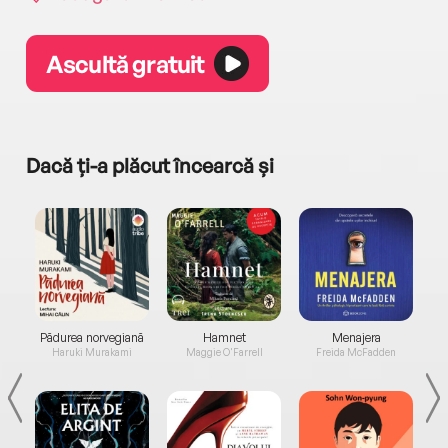
Ascultă gratuit
Dacă ți-a plăcut încearcă și
a...
Pădurea norvegiană
Hamnet
Menajera
I
Haruki Murakami
Maggie O'Farrell
Freida McFadden