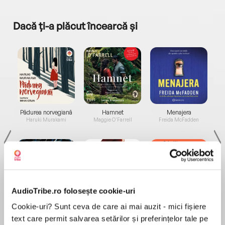
Dacă ți-a plăcut încearcă și
a...
Pădurea norvegiană
Hamnet
Menajera
I
Haruki Murakami
Maggie O'Farrell
Freida McFadden
AudioTribe.ro folosește cookie-uri
Elita de Argint (Elita
Diavolul se îmbracă de
Migdală
Cookie-uri? Sunt ceva de care ai mai auzit - mici fișiere
de...
la...
Dani Francis
Lauren Weisberger
Sohn Won-pyung
text care permit salvarea setărilor și preferințelor tale pe