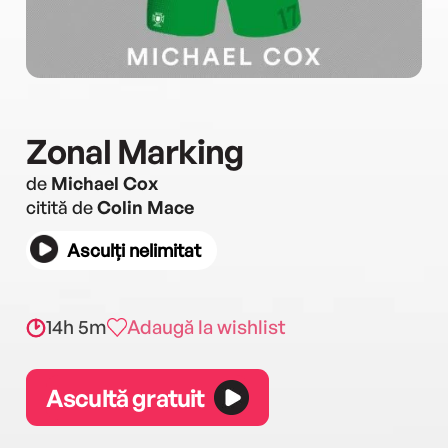
Zonal Marking
de
Michael Cox
citită de
Colin Mace
Asculți nelimitat
14h 5m
Adaugă la wishlist
Ascultă gratuit