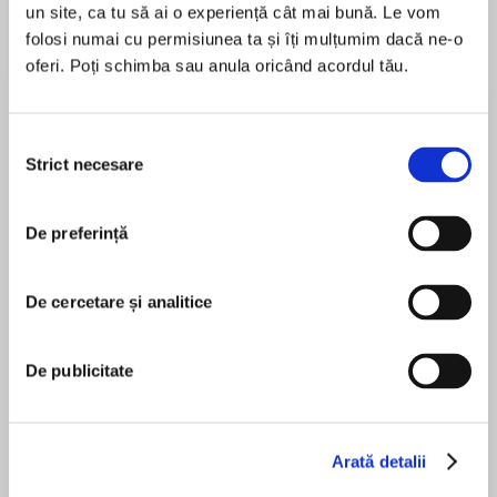
un site, ca tu să ai o experiență cât mai bună. Le vom
folosi numai cu permisiunea ta și îți mulțumim dacă ne-o
oferi. Poți schimba sau anula oricând acordul tău.
Despre
carte
‘A wonderful overview of tactical development
Selecția
in European football’ Matthew Syed, The Times
Strict necesare
consimțământului
De preferință
MAI MULT
În acest moment nu există recenzii
‘A fascinating assessment of football in 2019’
De cercetare și analitice
pentru această carte
Observer
Michael Cox
De publicitate
An insightful, comprehensive and always
Colin Mace
Arată detalii
entertaining appreciation of how European