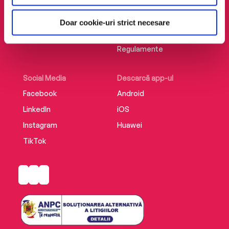
confidențialitate
Creează un cont
Politica de cookie
Cum funcționează
Doar cookie-uri strict necesare
Termeni și condiții
Retragere din comandă
Regulamente
Social Media
Descarcă app-ul
Facebook
Android
LinkedIn
iOS
Instagram
Huawei
TikTok