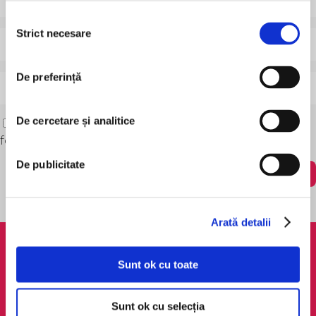
Selecția
Strict necesare
consimțământului
De preferință
De cercetare și analitice
Save my name, email, and website in this browser
for the next time I comment.
De publicitate
Arată detalii
AudioTribe
Legal
Sunt ok cu toate
Suport
ANPC
Despre noi
Politica de
Sunt ok cu selecția