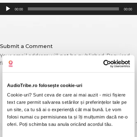
Audio
00:00
00:00
Player
Submit a Comment
Your email address will not be published.
Required
fields are marked
*
AudioTribe.ro folosește cookie-uri
Cookie-uri? Sunt ceva de care ai mai auzit - mici fișiere
text care permit salvarea setărilor și preferințelor tale pe
un site, ca tu să ai o experiență cât mai bună. Le vom
folosi numai cu permisiunea ta și îți mulțumim dacă ne-o
oferi. Poți schimba sau anula oricând acordul tău.