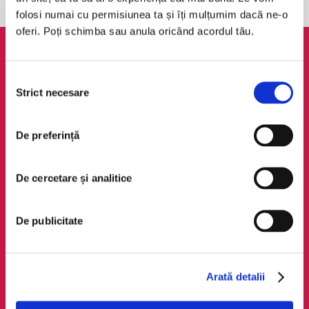
folosi numai cu permisiunea ta și îți mulțumim dacă ne-o
oferi. Poți schimba sau anula oricând acordul tău.
AudioTribe
Legal
Selecția
Suport
ANPC
Strict necesare
consimțământului
Despre noi
Politica de
confidențialitate
Creează un cont
De preferință
Politica de cookie
Cum funcționează
Termeni și condiții
Retragere din comandă
De cercetare și analitice
Regulamente
De publicitate
Social Media
Descarcă app-ul
Facebook
Android
LinkedIn
iOS
Arată detalii
Instagram
Huawei
TikTok