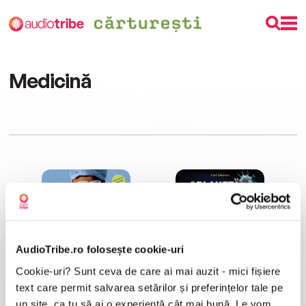
Medicină
AudioTribe.ro folosește cookie-uri
Cookie-uri? Sunt ceva de care ai mai auzit - mici fișiere
Cu ultima suflare
O planetă plină de viruși
Paul Kalanithi
Carl Zimmer
text care permit salvarea setărilor și preferințelor tale pe
un site, ca tu să ai o experiență cât mai bună. Le vom