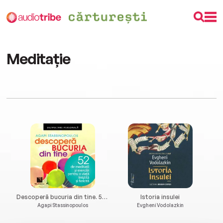
Meditație
Descoperă bucuria din tine. 52 de meditații și exerciții pentru o viață liniștită și fericită
Istoria insulei
Agapi Stassinopoulos
Evgheni Vodolazkin