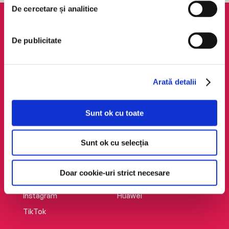
De cercetare și analitice
AudioTribe
Legal
De publicitate
Suport
ANPC
Despre noi
Politica de
confidențialitate
Creează un cont
Arată detalii
Politica de cookie
Cum funcționează
Termeni și condiții
Retragere din comandă
Sunt ok cu toate
Regulamente
Sunt ok cu selecția
Social Media
Descarcă app-ul
Facebook
Android
Doar cookie-uri strict necesare
LinkedIn
iOS
Instagram
Huawei
TikTok