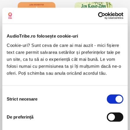
AudioTribe.ro folosește cookie-uri
Cookie-uri? Sunt ceva de care ai mai auzit - mici fișiere
Mindfulness pentru începători în 10 minute pe zi
Mindfulness pentru vindecare: noul mod de a fi
Lara Hocheister
Jon Kabat-Zinn
text care permit salvarea setărilor și preferințelor tale pe
un site, ca tu să ai o experiență cât mai bună. Le vom
folosi numai cu permisiunea ta și îți mulțumim dacă ne-o
oferi. Poți schimba sau anula oricând acordul tău.
Selecția
Strict necesare
consimțământului
Tehnici de relaxare. Ghid practic pentru creștere personală, împlinire durabilă și pace sufletească
DAVIDJI
De preferință