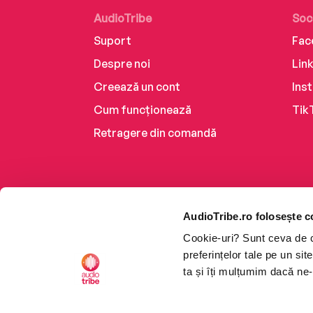
AudioTribe
Soc
Suport
Fac
Despre noi
Lin
Creează un cont
Ins
Cum funcționează
Tik
Retragere din comandă
AudioTribe.ro folosește c
Cookie-uri? Sunt ceva de ca
preferințelor tale pe un si
ta și îți mulțumim dacă ne-