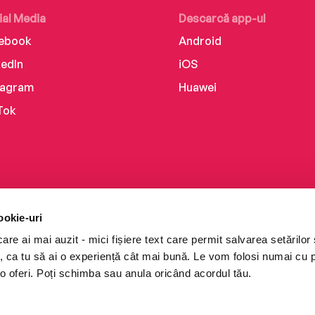
ial Media
Descarcă app-ul
ebook
Android
kedIn
iOS
tagram
Huawei
Tok
ookie-uri
re ai mai auzit - mici fișiere text care permit salvarea setărilor 
te, ca tu să ai o experiență cât mai bună. Le vom folosi numai cu
o oferi. Poți schimba sau anula oricând acordul tău.