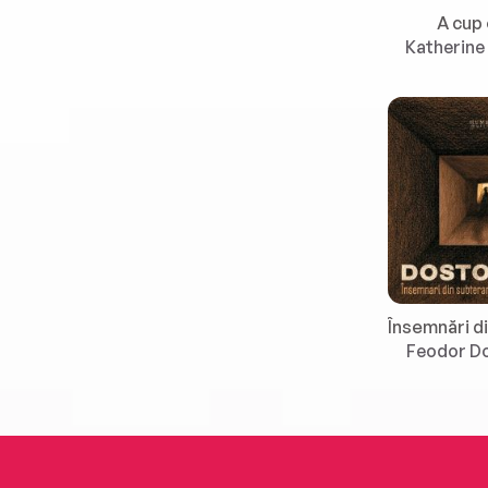
A cup 
Katherine
Feodor Do