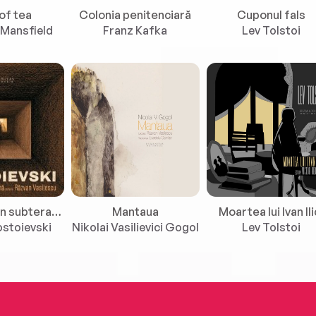
of tea
Colonia penitenciară
Cuponul fals
 Mansfield
Franz Kafka
Lev Tolstoi
Însemnări din subterană
Mantaua
Moartea lui Ivan Ili
stoievski
Nikolai Vasilievici Gogol
Lev Tolstoi