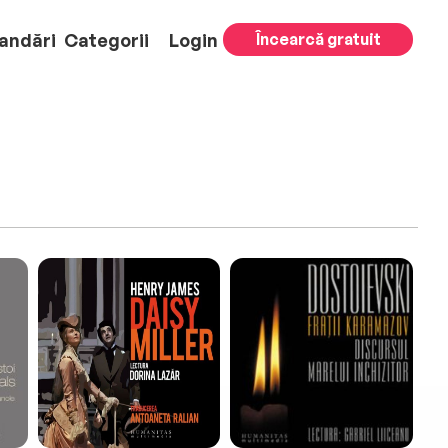
andări
Categorii
Login
Încearcă gratuit