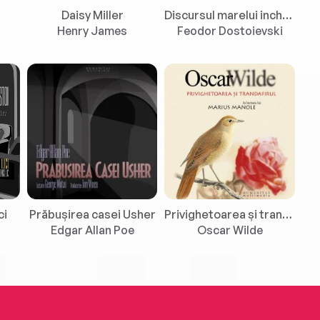
Daisy Miller
Discursul marelui inchizitor
Henry James
Feodor Dostoievski
ci
Prăbușirea casei Usher
Privighetoarea și trandafirul
Edgar Allan Poe
Oscar Wilde