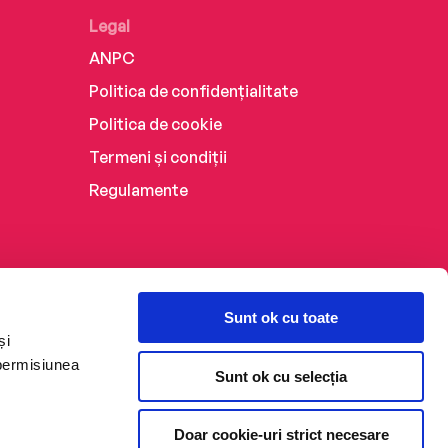
Legal
ANPC
Politica de confidențialitate
Politica de cookie
Termeni și condiții
Regulamente
Sunt ok cu toate
și
 permisiunea
Sunt ok cu selecția
Doar cookie-uri strict necesare