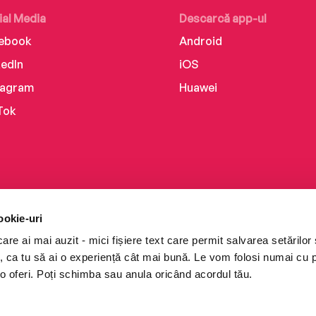
ial Media
Descarcă app-ul
ebook
Android
kedIn
iOS
tagram
Huawei
Tok
ookie-uri
re ai mai auzit - mici fișiere text care permit salvarea setărilor 
te, ca tu să ai o experiență cât mai bună. Le vom folosi numai cu
o oferi. Poți schimba sau anula oricând acordul tău.