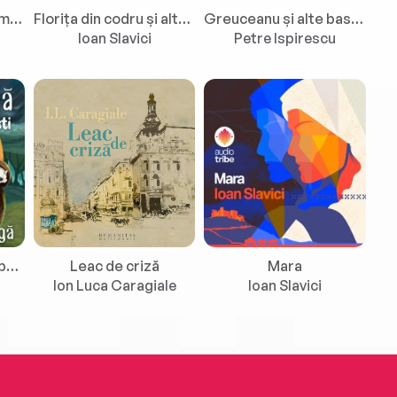
Făt-Frumos din lacrimă și alte basme
Florița din codru și alte basme
Greuceanu și alte basme
Ioan Slavici
Petre Ispirescu
Ivan Turbincă și alte povești
Leac de criză
Mara
Ion Luca Caragiale
Ioan Slavici