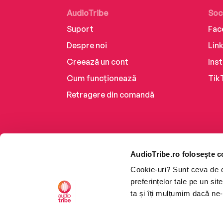
AudioTribe
Soc
Suport
Fac
Despre noi
Lin
Creează un cont
Ins
Cum funcționează
Tik
Retragere din comandă
AudioTribe.ro folosește c
Cookie-uri? Sunt ceva de ca
preferințelor tale pe un si
ta și îți mulțumim dacă ne-