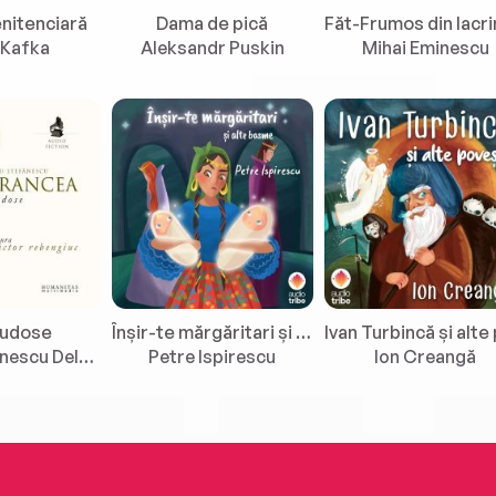
nitenciară
Dama de pică
 Kafka
Aleksandr Puskin
Mihai Eminescu
Tudose
Înșir-te mărgăritari și alte basme
Barbu Ștefănescu Delavrancea
Petre Ispirescu
Ion Creangă