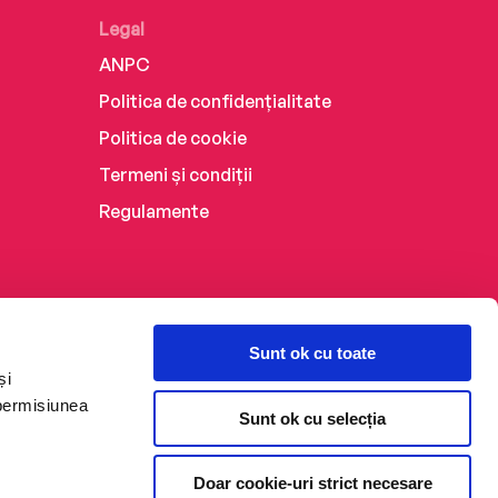
Legal
ANPC
Politica de confidențialitate
Politica de cookie
Termeni și condiții
Regulamente
Sunt ok cu toate
și
 permisiunea
Sunt ok cu selecția
Doar cookie-uri strict necesare