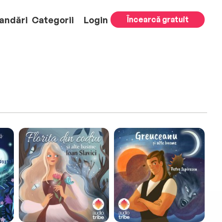
andări
Categorii
Login
Încearcă gratuit